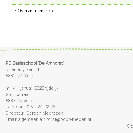
› Overzicht video's
PC Basisschool 'De Arnhorst'
Dillenburglaan 11
6881 NV Velp
m.i.v. 1 januari 2025 tijdelijk
Gruttostraat 1
6883 CN Velp
Telefoon: 026 - 362 03 76
Directeur: Gerben Meerbeek
Email: algemeen.arnhorst@pcbo-rheden.nl
Si