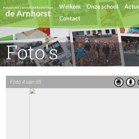
Welkom
Onze school
Actue
Protestants Christelijke Basisschool
de Arnhorst
Contact
Foto's
Foto 4 van 55