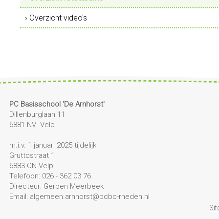
› Overzicht video's
PC Basisschool 'De Arnhorst'
Dillenburglaan 11
6881 NV Velp
m.i.v. 1 januari 2025 tijdelijk
Gruttostraat 1
6883 CN Velp
Telefoon: 026 - 362 03 76
Directeur: Gerben Meerbeek
Email: algemeen.arnhorst@pcbo-rheden.nl
Si