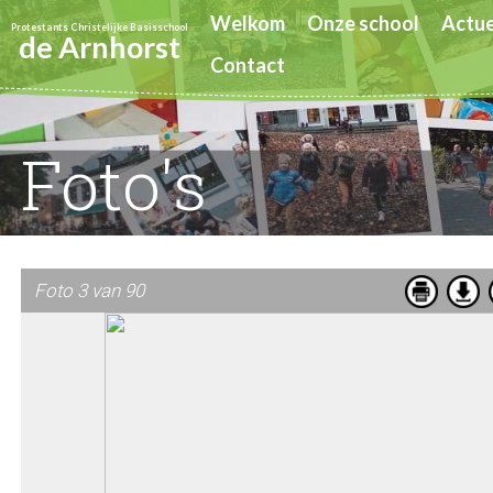
Welkom
Onze school
Actue
Protestants Christelijke Basisschool
de Arnhorst
Contact
Foto's
Foto 3 van 90