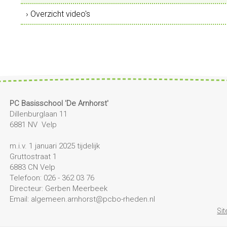
› Overzicht video's
PC Basisschool 'De Arnhorst'
Dillenburglaan 11
6881 NV Velp
m.i.v. 1 januari 2025 tijdelijk
Gruttostraat 1
6883 CN Velp
Telefoon: 026 - 362 03 76
Directeur: Gerben Meerbeek
Email: algemeen.arnhorst@pcbo-rheden.nl
Si