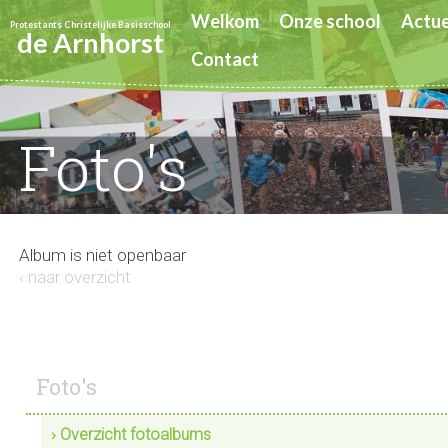
Welkom
Onze school
Actue
Protestants Christelijke Basisschool
de Arnhorst
Contact
Foto's
Album is niet openbaar
‹ naar overzicht
Foto's
› Overzicht fotoalbums